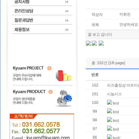
이희진
작성자
안녕하세요
제목
잘 보고 갑니다
LG
유
플
러
스
총: 102건 [1/6 page]
번호
102
리즈출장샵 아트미
101
시놉시스
100
test
99
test
98
test
97
test
96
test\'