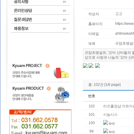
고고
작성자
https://www
홈페이지
ahfmsekah
이메일
규암초병설유,
제목
규암초병설유, '꼬마 산타들의 
상으로 사랑과 나눔의 '꼬마 산
총: 102건 [1/6 page]
번호
102
리즈출장샵 아트미
101
시놉시스
100
test
99
test